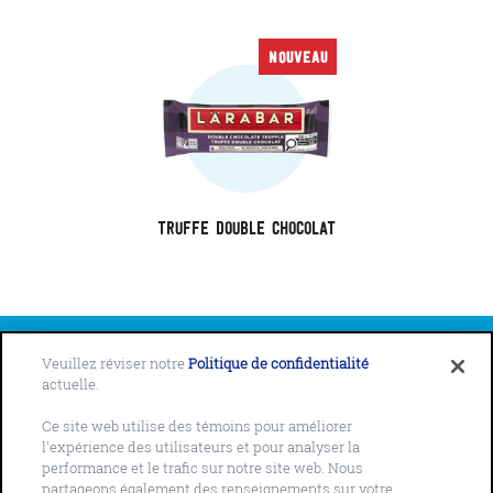
NOUVEAU
Truffe Double chocolat
Veuillez réviser notre
Politique de confidentialité
actuelle.
Ce site web utilise des témoins pour améliorer
NOUS CONTACTER
POLITIQUE DE CONFIDENTIALITÉ
l'expérience des utilisateurs et pour analyser la
AVIS SUR LES TÉMOINS
performance et le trafic sur notre site web. Nous
partageons également des renseignements sur votre