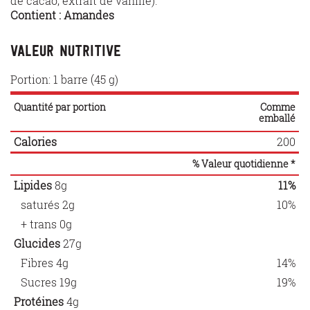
de cacao, extrait de vanille).
Contient : Amandes
Valeur nutritive
Portion: 1 barre (45 g)
Quantité par portion
Comme
emballé
Calories
200
% Valeur quotidienne *
Lipides
8g
11%
saturés
2g
10%
+ trans
0g
Glucides
27g
Fibres
4g
14%
Sucres
19g
19%
Protéines
4g